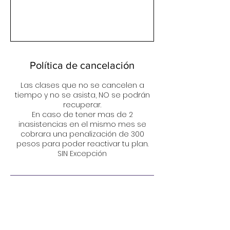
Política de cancelación
Las clases que no se cancelen a
tiempo y no se asista, NO se podrán
recuperar.
En caso de tener mas de 2
inasistencias en el mismo mes se
cobrara una penalización de 300
pesos para poder reactivar tu plan.
SIN Excepción
Datos de contacto
Av. Mariano Otero 5499, Arboledas,
45070 Zapopan, Jal., Mexico