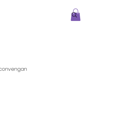
a
Gift Card
Entrar
e convengan