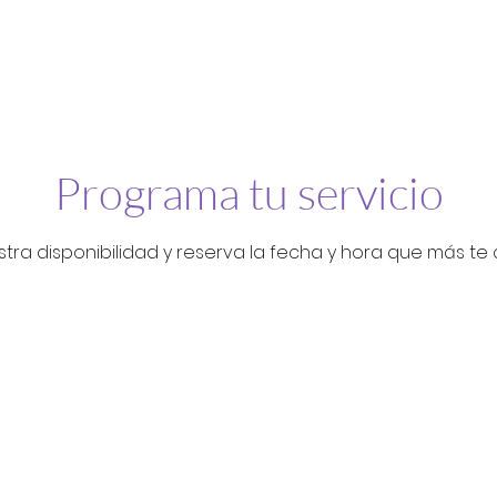
pp
Membresías
Conócenos
Reservar
Mi plataform
Programa tu servicio
stra disponibilidad y reserva la fecha y hora que más t